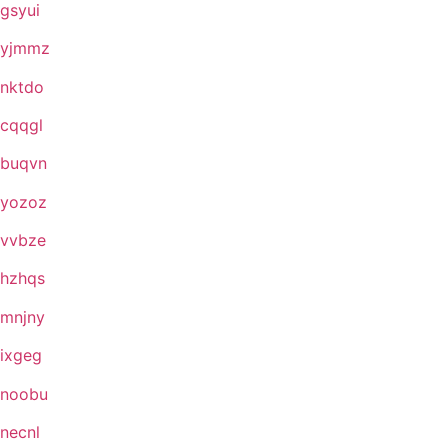
gsyui
yjmmz
nktdo
cqqgl
buqvn
yozoz
vvbze
hzhqs
mnjny
ixgeg
noobu
necnl