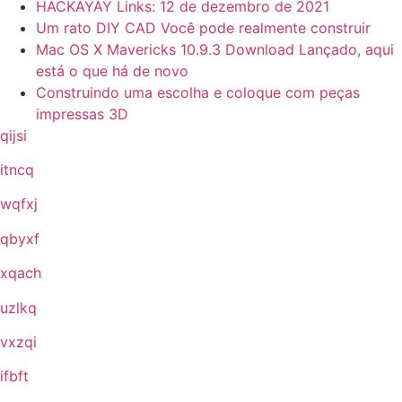
HACKAYAY Links: 12 de dezembro de 2021
Um rato DIY CAD Você pode realmente construir
Mac OS X Mavericks 10.9.3 Download Lançado, aqui
está o que há de novo
Construindo uma escolha e coloque com peças
impressas 3D
qijsi
itncq
wqfxj
qbyxf
xqach
uzlkq
vxzqi
ifbft